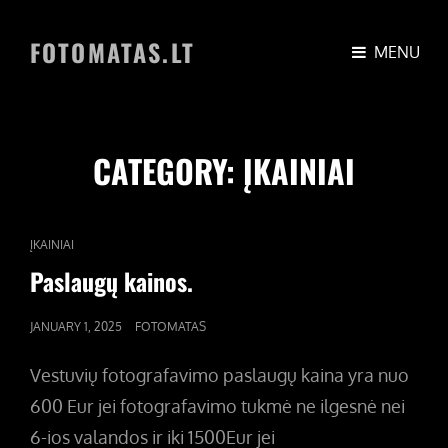
FOTOMATAS.LT
MENU
CATEGORY:
ĮKAINIAI
CAT
ĮKAINIAI
LINKS
Paslaugų kainos.
POSTED
JANUARY 1, 2025
FOTOMATAS
ON
Vestuvių fotografavimo paslaugų kaina yra nuo
600 Eur jei fotografavimo tukmė ne ilgesnė nei
6-ios valandos ir iki 1500Eur jei