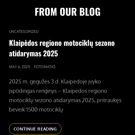
FROM OUR BLOG
CAT
UNCATEGORIZED
LINKS
Klaipėdos regiono motociklų sezono
atidarymas 2025
POSTED
MAY 6, 2025
FOTOMATAS
ON
2025 m. gegužės 3 d. Klaipėdoje įvyko
įspūdingas renginys – Klaipėdos regiono
motociklų sezono atidarymas 2025, pritraukęs
beveik 1500 motociklų
KLAIPĖDOS
CONTINUE READING
REGIONO