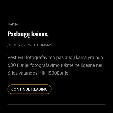
MOTOCIKLŲ
SEZONO
ATIDARYMAS
2025
CAT
ĮKAINIAI
LINKS
Paslaugų kainos.
POSTED
JANUARY 1, 2025
FOTOMATAS
ON
Vestuvių fotografavimo paslaugų kaina yra nuo
600 Eur jei fotografavimo tukmė ne ilgesnė nei
6-ios valandos ir iki 1500Eur jei
PASLAUGŲ
CONTINUE READING
KAINOS.